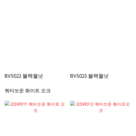
BVS022 블랙월넛
BVS023 블랙월넛
쿼터쏘운 화이트 오크