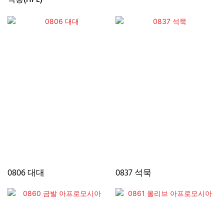
0806 대대
0837 석묵