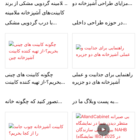
مزایای طراحی آشپزخانه دو
ملامینه گردویی مشکی از برند
جزیره
AllandCabinet با درب‌های
کابینت‌های آشپزخانه ملامینه
دالی ارتقا دهید
در حوزه طراحی داخلی
با درب گردویی مشکی
مدرن ، آشپزخانه نقش سنتی
AllandCabinet برای خانه‌های
خود را به عنوان یک فضای
مدرن آمریکایی که به دنبال
صرف پخت و پز فراتر رفته و
خطوط تمیز، دوام و ارزش
در قلب خانه تکامل یافته
هستند، طراحی شده‌اند. این
است ، یک منطقه چند
کابینت‌های آشپزخانه مدرن با
راهنمایی برای جذابیت و عملی
چگونه کابینت های چینی
آشپزخانه های دو جزیره
بخریم؟-از تهیه کننده کابینت
منظوره که در آن خلاقیت
سبک درب تخت، ظاهری
آشپزخانه چین
آشپزی با تعامل اجتماعی
شیک و مدرن ایجاد می‌کنند که
به پست وبلاگ ما در
تصور کنید که چگونه خانه
روبرو می شود. از بین
کاملاً با طرح‌های آشپزخانه
آشپزخانه های Double Island
جدید خود را تزئین کنید؟ از
جدیدترین و به دنبال ترین
مینیمالیستی، شهری و انتقالی
خوش آمدید. آشپزخانه های
چه مواد و رنگ هایی برای
روند طراحی آشپزخانه ، طرح
مطابقت دارد. روکش ملامینه
Double Island نه تنها لوکس
کابینت استفاده می شود؟ از
Double Island به عنوان یک
به رنگ گردویی مشکی،