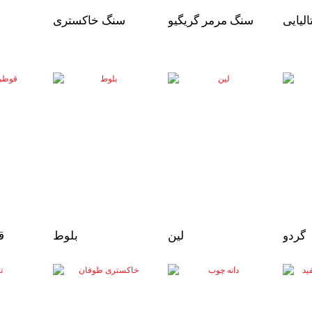
تالیایی
سنگ مرمر گریگیو
سنگ خاکستری
گردو
لین
بلوط
ق