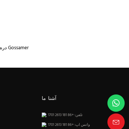
دره سفید Gossamer
آشنا ما
تلفن: +86 181 2613 1701
واتس اپ: +86 181 2613 1701