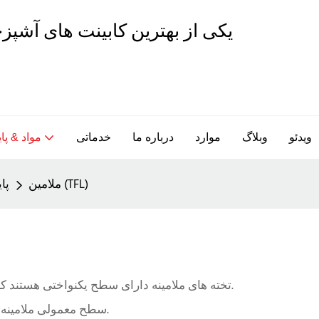
ویدئو
وبلاگ
موارد
درباره ما
خدماتی
مواد & پای
ملامین (TFL)
پا
تخته های ملامینه دارای سطح یکنواختی هستند که کاملا بادوام و مقاوم در برابر خراش، لکه، حرارت و آتش است.
سطح معمولی ملامینه ضد آب است و از این رو می توان آن را با آب و صابون تمیز کرد.