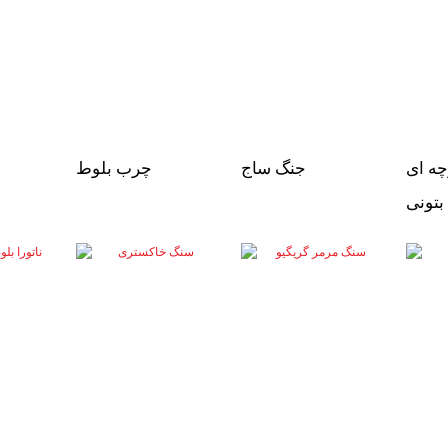
چه ای
جنگ ساج
چرب بلوط
بتونی