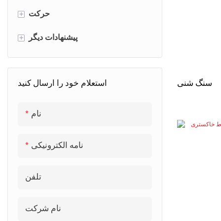
پانل اسلب
حرکت
+
پانل فلوت شده
صفحه کابینت از سنگ کوارتز
پیشنهادات دیگر
+
میز سنگ مرمر
عوضی
استعلام خود را ارسال کنید
سنگ شنی
کانتر سنگ متخلخل
خشکشویی
کانتر گرانیتی
میز تلوزیون
نام
نامه الکترونیکی
تلفن
نام شرکت