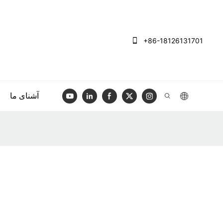
+86-18126131701
آشنای ما