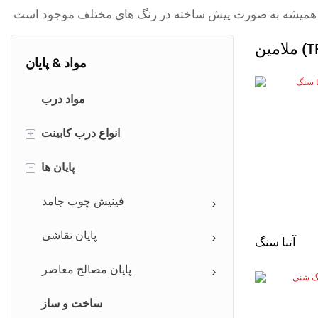
 (TFL)
مواد & پایان
مواد درب
انواع درب کابینت
+
پنل فرورفته
پایان ها
-
پانل برجسته
فینیش چوب جامد
تابلو لرزان
پایان نقاشی
آتنا سنگ
پانل شیکر باریک
پایان مصالح معاصر
Mullion & Louvered Doors
ساخت و ساز