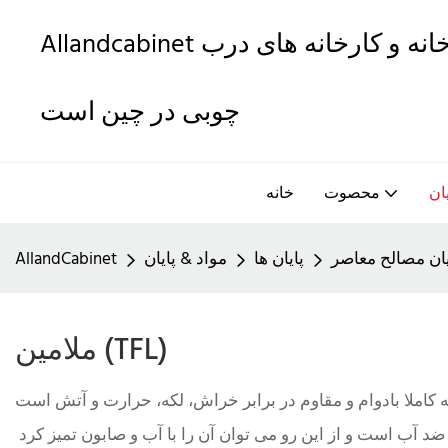
Allandcabinet یکی از بهترین کابینت های آشپزخانه و کارخانه های درب
چوبی در چین است
ان
محصوت
خانه
یان مصالح معاصر
پایان ها
مواد & پایان
AllandCabinet
ملامین (TFL)