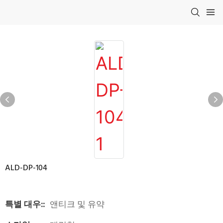
ALD-DP-104
특별 대우::
앤티크 및 유약