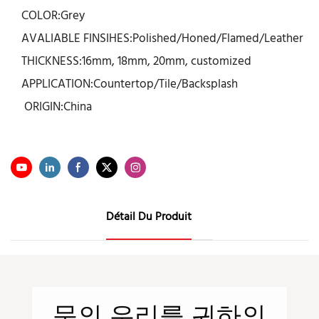
COLOR:Grey
AVALIABLE FINSIHES:Polished/Honed/Flamed/Leather
THICKNESS:16mm, 18mm, 20mm, customized
APPLICATION:Countertop/Tile/Backsplash
ORIGIN:China
Détail Du Produit
문의
우리를
귀하의