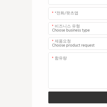
*전화/왓츠앱
비즈니스 유형
제품요청
함유량