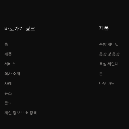
제품
바로가기 링크
홈
주방 캐비닛
제품
옷장 및 옷장
서비스
욕실 세면대
회사 소개
문
사례
나무 바닥
뉴스
문의
개인 정보 보호 정책