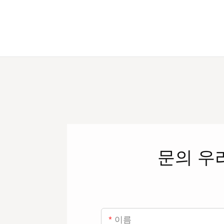
문의
우
이름