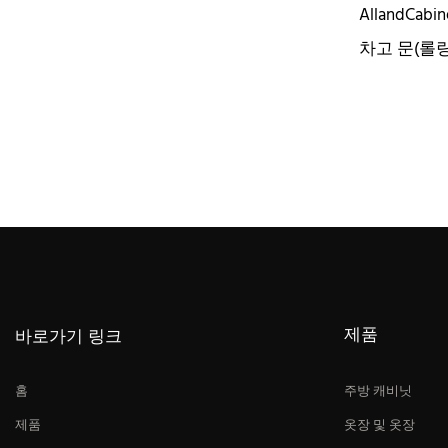
AllandCa
차고 문(롤
유리 포함) 
제품
바로가기 링크
홈
주방 캐비닛
제품
옷장 및 옷장