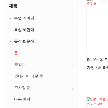
제품
부엌 캐비닛
+
욕실 세면대
현대적인 스타일
옷장 & 옷장
전통적인 스타일
+
문
미국 액자
슬라이딩 도어 옷장
-
참나무 외부
셰이커 주방 캐비닛
힌지 도어 옷장
출입문
가진 3배 
옷장에서 산책
인테리어 나무 문
주차장 문
나무 바닥