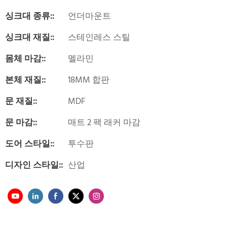
싱크대 종류::
언더마운트
싱크대 재질::
스테인레스 스틸
몸체 마감::
멜라민
본체 재질::
18MM 합판
문 재질::
MDF
문 마감::
매트 2 팩 래커 마감
도어 스타일::
투수판
디자인 스타일::
산업