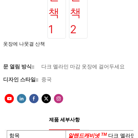
옷장에 나뭇결 산책
문 열림 방식::
다크 멜라민 마감 옷장에 걸어두세요
디자인 스타일::
중국
제품 세부사항
TM
항목
알랜드캐비넷
다크 멜라민