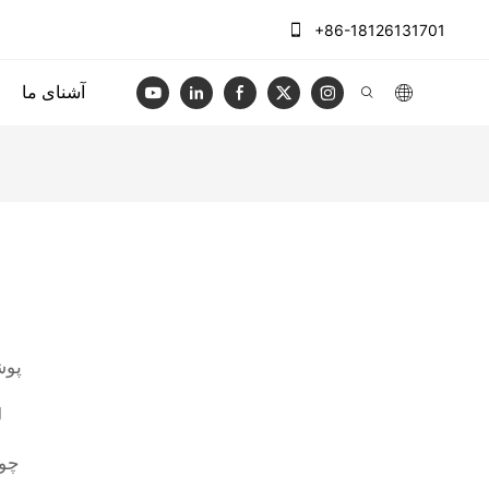
+86-18126131701
آشنای ما
پوش
ل
Cope