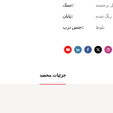
ل برجسته
سبک::
رنگ شده
پایان::
بلوط
جنس درب::
جزئیات محصد