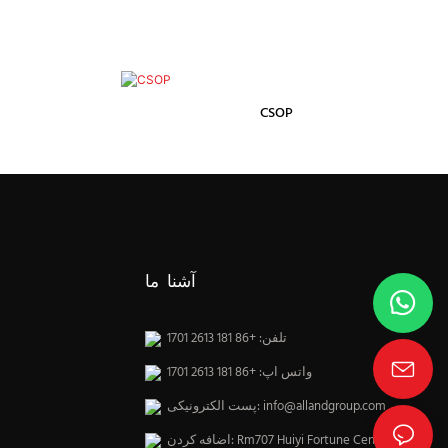
CSOP
آشنا ما
تلفن: +86 181 2613 1701
واتس اپ: +86 181 2613 1701
info@allandgroup.com
پست الکترونیکی:
اضافه کردن: Rm707 Huiyi Fortune Center،