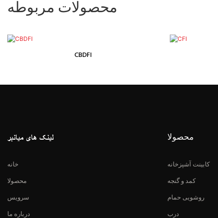
محصولات مربوطه
CBDFI
محصولا
لینک های میانبر
کابینت آشپزخانه
خانه
کمد و گنجه
محصولا
روشویی حمام
سرویس
درب
درباره ما