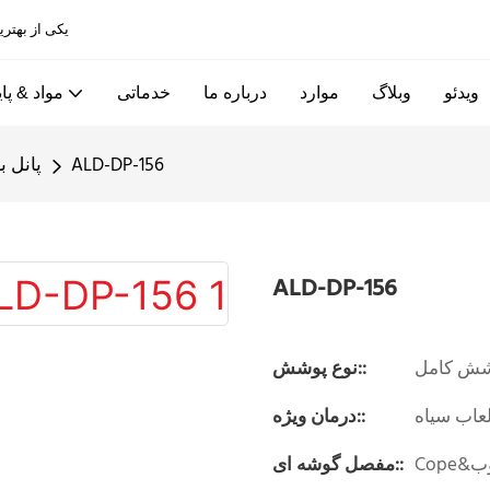
Allandcabinet یکی از بهترین کابینت های آشپزخانه و کارخانه های درب چوبی در چین است
ویدئو
وبلاگ
موارد
درباره ما
خدماتی
مواد & پای
ALD-DP-156
پانل 
ALD-DP-156
ش کامل
نوع پوشش::
عاب سیاه
درمان ویژه::
&چوب
مفصل گوشه ای::