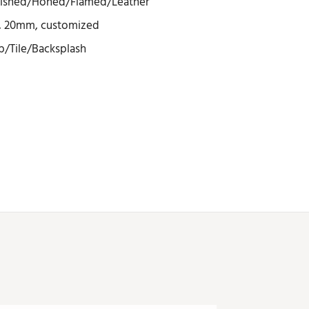
lished/Honed/Flamed/Leather
 20mm, customized
/Tile/Backsplash