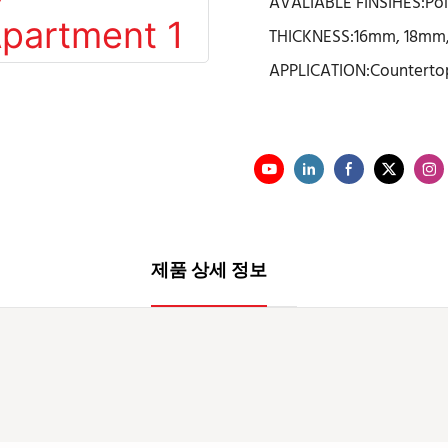
AVALIABLE FINSIHES:Po
THICKNESS:16mm, 18mm,
APPLICATION:Countertop
제품 상세 정보