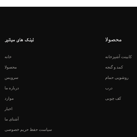
محصولا
لینک های میانبر
کابینت آشپزخانه
خانه
کمد و گنجه
محصولا
روشویی حمام
سرویس
درب
درباره ما
کف چوبی
موارد
اخبار
آشنای ما
سیاست حفظ حریم خصوصی