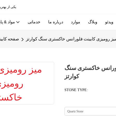
Allandcabinet یکی از بهترین کابینت های آشپزخانه و کارخانه های درب چوبی در چین است
ویدئو
وبلاگ
موارد
درباره ما
خدماتی
مواد & پای
میز رومیزی کابینت فلورانس خاکستری سنگ کوارتز
صفحه کابین
لورانس خاکستری سنگ
کوارتز
STONE TYPE: