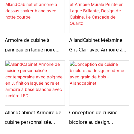
naturel et épuré qui
Shiplap
finition en mélamine pour
rehausse tout espace d'une
villa ou appartement
touche chaleureuse et
sophistiquée.
Armoire de cuisine à
AllandCabinet Mélamine
panneau en laque noire
Gris Clair avec Armoire à
AllandCabinet et armoire à
Base et Armoire Murale
dessus shaker blanc avec
Peinte en Laque Brillante,
hotte courbe
Design de Cuisine, Île
Cascade de Quartz
AllandCabinet Armoire de
Conception de cuisine
cuisine personnalisée
bicolore au design
contemporaine avec
moderne avec grain de