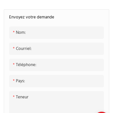
poignée en J, finition
bois -Allandcabinet
laquée noire et armoire à
Envoyez votre demande
base blanche avec lumière
LED
Nom:
Courriel:
Téléphone:
Pays:
Teneur