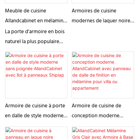
Meuble de cuisine
Armoires de cuisine
Allandcabinet en mélamine
modernes de laquer noire
avec porte en bois naturel
avec porte de dalle sans
La porte d'armoire en bois
couleur noyer noir
hier
naturel la plus populaire
d'Allandcabinet présente
une riche finition
mélaminée couleur noyer
noir, alliant un design
élégant à des matériaux
durables et faciles
Armoire de cuisine à porte
Armoire de cuisine de
d'entretien. Idéale pour les
en dalle de style moderne
conception moderne
cuisines modernes, cette
sans poignée AllandCabinet
AllandCabinet avec
porte offre un aspect bois
avec îlot à panneaux
panneau de dalle de