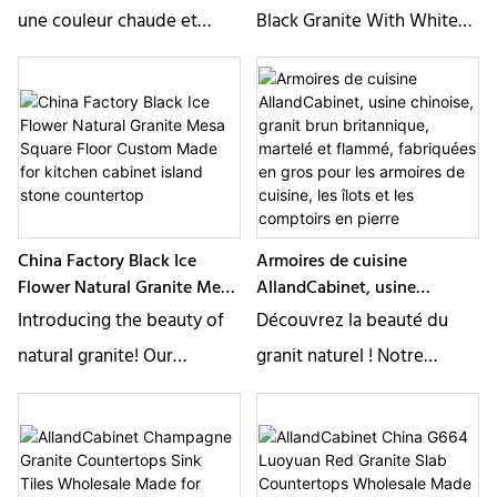
comptoir en pierre d&39;îlot
for kitchen cabinet island
une couleur chaude et
Black Granite With White
de cuisine
stone countertop
riche composée de roches
Veins Slab. It is also made
d&39;améthyste rouges,
of natural stone. The white
bleues et brunes extraites
texture can make the
dans le Dakota du Sud, aux
overall effect look
États-Unis. Cette pierre est
beautiful. If you like this
particulièrement adaptée
kind of granite, please
China Factory Black Ice
Armoires de cuisine
aux comptoirs de cuisine,
leave a message and
Flower Natural Granite Mesa
AllandCabinet, usine
aux monuments, à la
contact us!
Square Floor Custom Made
chinoise, granit brun
Introducing the beauty of
Découvrez la beauté du
mosaïque, aux applications
for kitchen cabinet island
britannique, martelé et
natural granite! Our
granit naturel ! Notre
stone countertop
flammé, fabriquées en gros
extérieures et intérieures
selection of granite is
sélection de granit est
pour les armoires de cuisine,
sur les murs et les sols.
les îlots et les comptoirs en
unrivaled in its natural
incomparable par sa
pierre
beauty and durability. Rich
beauté naturelle et sa