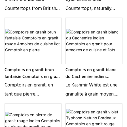
Home With Kitchen and
Countertops from British
Countertops, naturally
Bathroom
mines, naturally formed
formed brown surface, can
brown surface, can be
be processed into flamed,
processed into flamed,
bush hammered, honed,
bush hammered, honed,
polished, etc. We provide
polished, etc. We provide
free samples, welcome to
free samples, welcome to
contact us!
Comptoirs en granit brun
Comptoirs en granit blanc
contact us!
fantaisie Comptoirs en granit
du Cachemire indien
rouge Armoires de cuisine
Comptoirs en granit pour
Comptoirs en granit, en
Le Kashmir White est une
Îlot Comptoir en pierre
armoires de cuisine et îlots
tant que pierre
granulite à grain moyen,
traditionnelle pour les
blanc-gris, avec des
comptoirs d&39;armoires,
nuances de couleur menthe
le granit a une densité
et des grenats de couleur