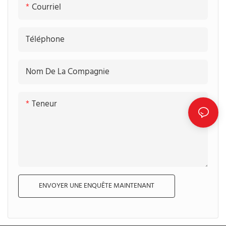
Courriel
échantillons gratuits.
est un chef-d&39;œuvre
Bienvenue pour laisser un
qui respire la sophistication
Téléphone
message pour l&39;obtenir
et la durabilité
!
Nom De La Compagnie
Teneur
ENVOYER UNE ENQUÊTE MAINTENANT