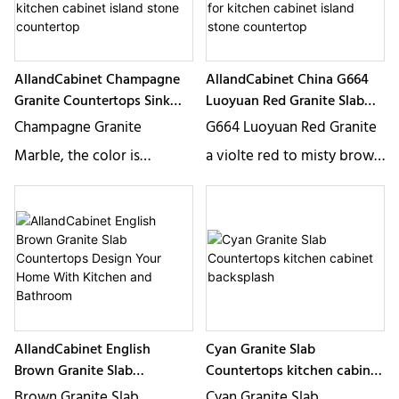
earthy tones and unique
durabilité. Des tons terreux
veining make each slab a
riches et des veines
work of natural art. Perfect
uniques font de chaque
AllandCabinet Champagne
AllandCabinet China G664
for kitchens or bathrooms
dalle une œuvre d&39;art
Granite Countertops Sink
Luoyuan Red Granite Slab
naturelle. Parfait pour les
Tiles Wholesale Made for
Countertops Wholesale
Champagne Granite
G664 Luoyuan Red Granite
cuisines ou les salles de
kitchen cabinet island stone
Made for kitchen cabinet
Marble, the color is
a violte red to misty brown
countertop
island stone countertop
bains
brighter, the golden
granite quarried in China.
texture is always so
This stone is especially
attractive, if you are
good for Countertops,
looking for Champagne
mosaic, exterior
Granite Marble, please
contact us to get a free
AllandCabinet English
Cyan Granite Slab
sample!
Brown Granite Slab
Countertops kitchen cabinet
Countertops Design Your
backsplash
Brown Granite Slab
Cyan Granite Slab