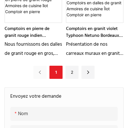
élevée, une dureté élevée
mûre extraits en Inde. Cette
et une surface très
pierre est particulièrement
résistante à l&39;usure, ce
adaptée aux comptoirs
Comptoirs en pierre de
Comptoirs en granit violet
qui réduit dans une
granit rouge indien
Typhoon Netuno Bordeaux
certaine mesure la
Comptoirs en pierre de
Comptoirs en granit rouge
Nous fournissons des dalles
Présentation de nos
possibilité de saleté
granit rouge Armoires de
Comptoirs en dalles de
de granit rouge en gros,
carreaux muraux en granit
cuisine îlot Comptoir en
granit Armoires de cuisine
provenant de mines
Purple Typhoon Netuno
pierre
Îlot Comptoir en pierre
indiennes. La dalle de granit
Bordeaux -
1
2
rouge d&39;Inde est
l&39;incarnation de
couramment utilisée dans
l&39;élégance et de la
Envoyez votre demande
les murs extérieurs, les
résistance. Sélectionnés à la
piliers, les pierres tombales
main dans les meilleures
Nom
et autres décorations. Nous
carrières, chaque morceau
vous fournissons des
de notre carreau de granit