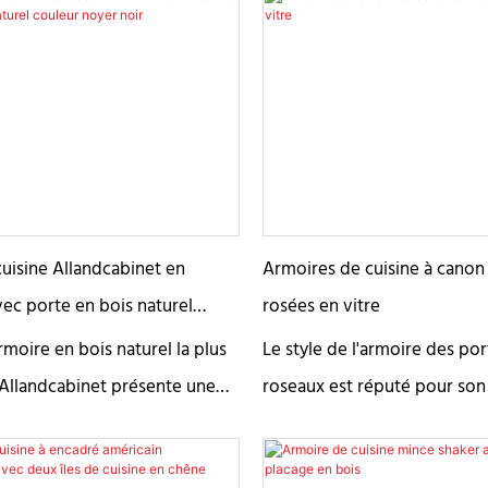
uisine Allandcabinet en
Armoires de cuisine à canon
ec porte en bois naturel
rosées en vitre
r noir
rmoire en bois naturel la plus
Le style de l'armoire des po
'Allandcabinet présente une
roseaux est réputé pour son
on mélaminée couleur noyer
rainuré unique. Les armoires
 un design élégant à des
de panneaux de porte ont s