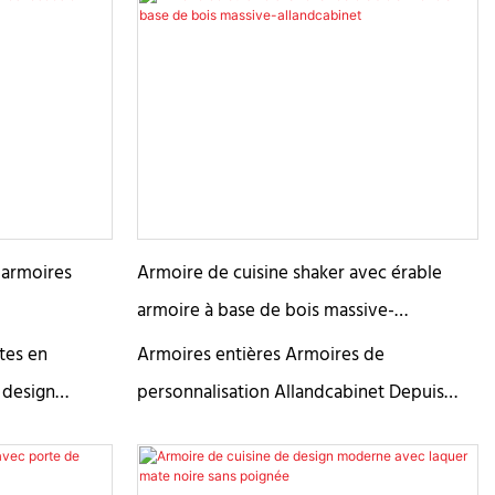
 armoires
Armoire de cuisine shaker avec érable
armoire à base de bois massive-
allandcabinet
rtes en
Armoires entières Armoires de
 design
personnalisation Allandcabinet Depuis
 avec ce style
2008, Allandcabinet s'est lancé dans la
ouvent des
création d'armoires sur mesure haut de