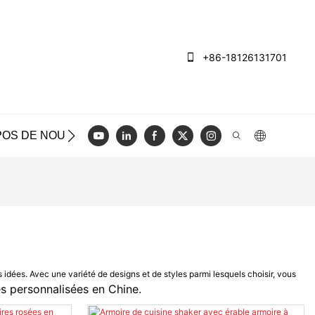
+86-18126131701
POS DE NOUS
CAS
BLOG
VIDÉO
NOUS CON
idées. Avec une variété de designs et de styles parmi lesquels choisir, vous
es personnalisées en Chine.