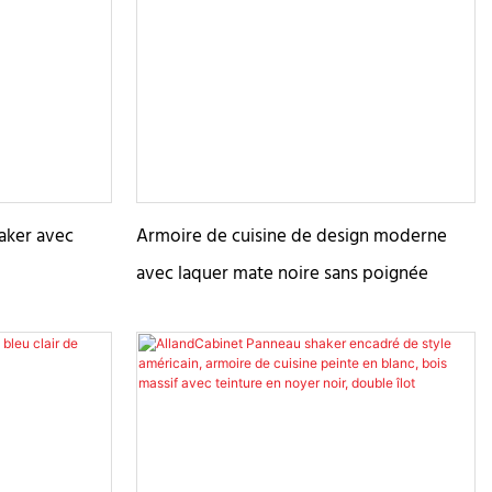
ntales,
gamme, adhérant à l'essence des
inctif à
conceptions intemporelles
 ajoutent non
visuelle, mais
érence de la
nosité à la
 portes
aker avec
Armoire de cuisine de design moderne
té avec un
avec laquer mate noire sans poignée
nnelle