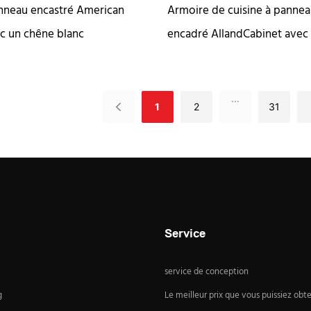
nneau encastré American
Armoire de cuisine à pannea
c un chêne blanc
encadré AllandCabinet avec 
en noyer noir
...
1
2
31
Service
service de conception
g
Le meilleur prix que vous puissiez obte