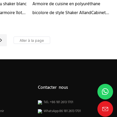
u shaker blanc
Armoire de cuisine en polyuréthane
armoire îlot
bicolore de style Shaker AllandCabinet
avec un plan de travail en pierre de
marbre de Carrare
Contacter nous
Tél.: +86 181 2613 1701
nir
WhatsApp:86 181 2613 1701