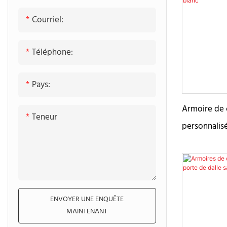
matériaux du
Courriel:
Idéale pour 
porte offre 
Téléphone:
épuré qui r
touche chal
Pays:
Armoire de 
Teneur
personnalisé
chêne blanc
ENVOYER UNE ENQUÊTE
MAINTENANT