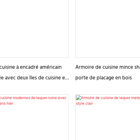
rables et faciles d'entretien.
textures verticales ou horizo
les cuisines modernes, cette
apportant un effet visuel dist
un aspect bois naturel et
l'espace global. Les rainures
ehausse tout espace d'une
seulement de la profondeur 
eureuse et sophistiquée.
améliorent également la réf
lumière, offrant plus de lumi
cuisine. Le style armoire des
cuisine à encadré américain
Armoire de cuisine mince sh
roseaux combine la moderni
e avec deux îles de cuisine en
porte de placage en bois
soupçon de texture traditio