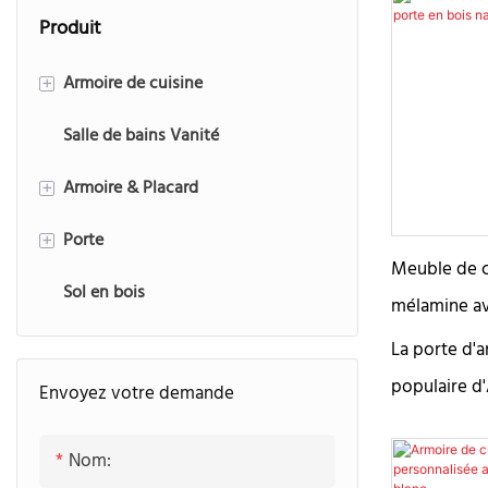
Produit
Armoire de cuisine
+
Salle de bains Vanité
Style moderne
Armoire & Placard
Style traditionnel
+
Porte
Américain Encadré
Armoires à portes coulissantes
+
Meuble de c
Sol en bois
Armoire de cuisine Shaker
Armoire à portes battantes
Porte d'entrée
mélamine av
couleur noye
Promenade dans le placard
Porte intérieure en bois
La porte d'a
populaire d
Envoyez votre demande
Porte de garage
riche finiti
Nom:
noir, alliant