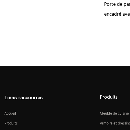
Porte de pa
encadré ave
Produits
Liens raccourcis
Accueil
Meuble de cuisine
Produits
Armoire et dressin