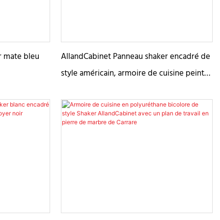
r mate bleu
AllandCabinet Panneau shaker encadré de
style américain, armoire de cuisine peinte
en blanc, bois massif avec teinture en
noyer noir, double îlot