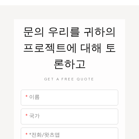
문의
우리를
귀하의
프로젝트에 대해 토
론하고
GET A FREE QUOTE
이름
국가
*전화/왓츠앱