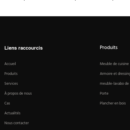
Produits
Liens raccourcis
Accueil
Meuble de cuisine
Produits
Armoire et dressin
Services
meuble-lavabo de s
À propos de nous
Porte
Cas
Plancher en bois
Actualités
Nous contacter