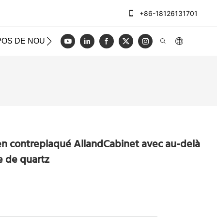
+86-18126131701
POS DE NOUS
CAS
BLOG
VIDÉO
NOUS CON
en contreplaqué AllandCabinet avec au-delà
e de quartz