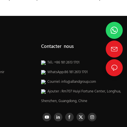
de cuisine
Contacter nous
Tél.: +86 181 2613 1701
nir
WhatsApp:86 181 2613 1701
Courriel:
info@allandgroup.com
Ajouter : Rm707 Huiyi Fortune Center, Longhua,
Shenzhen, Guangdong, Chine