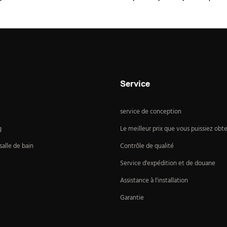
Service
service de conception
g
Le meilleur prix que vous puissiez obte
alle de bain
Contrôle de qualité
Service d'expédition et de douane
Assistance à l'installation
Garantie