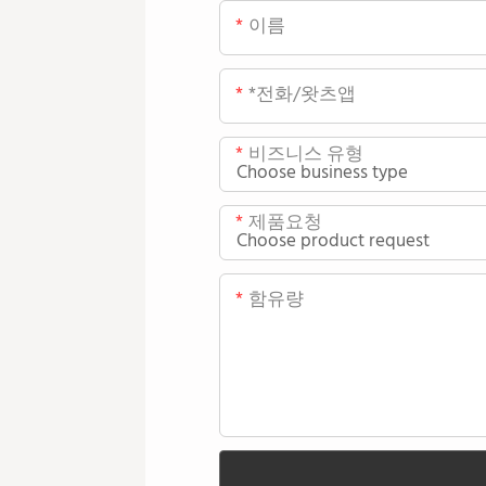
이름
*전화/왓츠앱
비즈니스 유형
제품요청
함유량