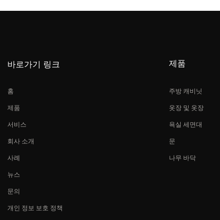
제품
바로가기 링크
홈
주방 캐비닛
제품
옷장 및 옷장
서비스
욕실 세면대
회사 소개
문
사례
나무 바닥
뉴스
문의
개인 정보 보호 정책