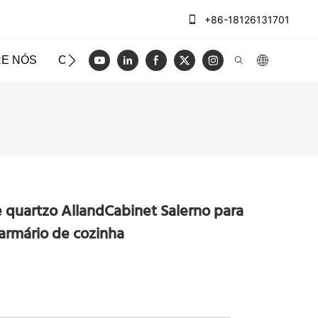
+86-18126131701
E NÓS
CASOS
BLOG
VÍDEO
ENTRE EM CO
 quartzo AllandCabinet Salerno para
 armário de cozinha