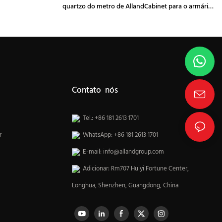
quartzo do metro de AllandCabinet para o armário
de cozinha
Contato nós
Tel.: +86 181 2613 1701
r
WhatsApp: +86 181 2613 1701
E-mail:
info@allandgroup.com
Adicionar: Rm707 Huiyi Fortune Center,
Longhua, Shenzhen, Guangdong, China