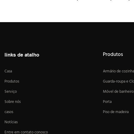
Produtos
links de atalho
Casa
Armário de cozinh
Produtos
Guarda-roupa e Cl
Serviço
Móvel de banheiro
Sobre nós
Porta
casos
Piso de madeira
Notícias
Entre em contato conosco