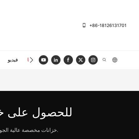
+86-18126131701
الاتصال بنا
فيديو
تواصل مع AllandCabinet لل
توفر AllandCabinet خزانات مخصصة عالية الجودة للسوق العالمية. لدينا خبرة جيدة للعمل معك وجعل مشروعك رائعًا معًا.