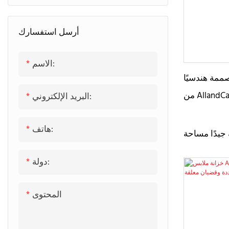
باب خشبي داخلي
أرسل استفسارك
باب المرآب
الاسم:
ممة هندسيًا
من AllandCabinet بلمسة نهائية فاخرة غير
البريد الإلكتروني:
هاتف:
جيدًا مساحة
إنه مصنوع من
دولة:
ة غير لامعة
صريًا. يضفي
المحتوى
واب والأرجل
عصريًا. يتميز