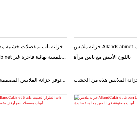
خزانة ملابس AllandCabinet ذات 6 أبواب
خزانة باب بمفصلات خشبية مص
باللون الأبيض مع بابين مرآة
لامعة مع زجاج مضلع على الباب وإضاءة LED
انة الملابس هذه من الخشب
توفر خزانة الملابس المصممة 
، وهي تناسب إعدادات منزلك
تخزين واسعة وتصميمًا أنيقًا. 
 بلمسة نهائية مطلية تبدو أنيقة
الخشب الهندسي مع لمسة نهائي
ظيف. يتمتع الدرجان الداخليان
فاخرة تمنحه مظهرًا وإحساسًا ع
ل كروية تلسكوبية قوية بقدرة
الزجاج المضلع على واجهات الأب
حمل الوزن. يحتوي أحد الأدراج
المعدنية الأنيقة مظهرًا وإحساسًا 