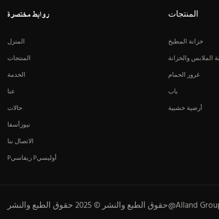
المنتجات
روابط مختصرة
خزانة المطبخ
المنزل
ة الملابس والخزانة
المنتجات
غرور الحمام
الخدمة
باب
عنا
أرضية خشبية
حالات
نيوزأسفا
الاتصال بنا
Pريفاسي Pأوليسي
 الطبع والنشر © 2025 حقوق الطبع والنشر@Alland Group