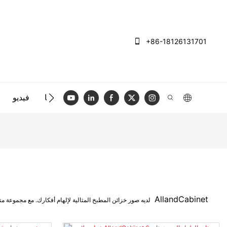
+86-18126131701
الاتصال بنا
فيديو
AllandCabinet
سواء كنت تبحث عن أسلوب كلاسيكي أو شيء أكثر من مودم ، فإن AllandCabinet لديه صور خزائن المطبخ المثالية لإلهام أفكارك. مع مجموعة متنوعة من التصميمات والأساليب للاختيار من بينها ، يمكنك إنشاء مطبخ جميل وظيفي يبرز من البقية