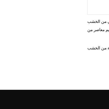
ي من الخشب
ر من AllandCabinet مع لمسة
ر لامعة ومرآة
ة من الخشب
، مما يمنحها
أرفف الواسعة
دوات التعليق
أمرًا سهلاً.
لة الاستخدام