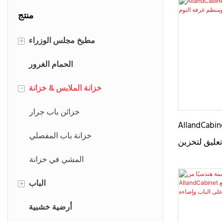
منتج
مطبخ مجلس الوزراء
+
الطراز الحديث
الحمام الغرور
النمط التقليدي
خزانة الملابس & خزانة
-
الأمريكية مؤطرة
خزائن باب جرار
Alland أبواب خزانة ملابس من
خزانة مطبخ شاكر
خزانة باب المفصلي
قضيب تعليق لتخزين
 غرفة النوم
المشي في خزانة
الباب
+
باب الدخول
أرضية خشبية