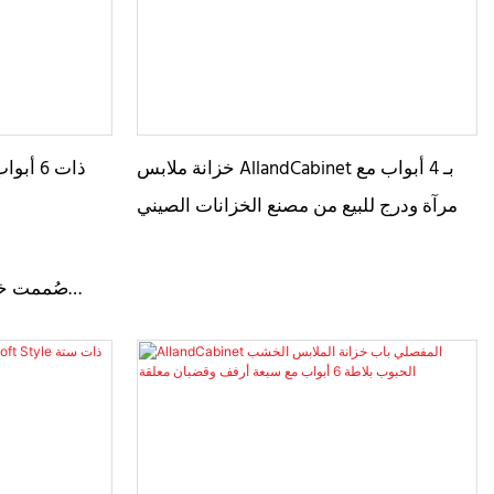
خزانة ملابس AllandCabinet بـ 4 أبواب مع
مرآة ودرج للبيع من مصنع الخزانات الصيني
صُممت خز
الهندسي
العصرية. يتميز
وسهلة التن
المزودان بمحام
أكبر على ت