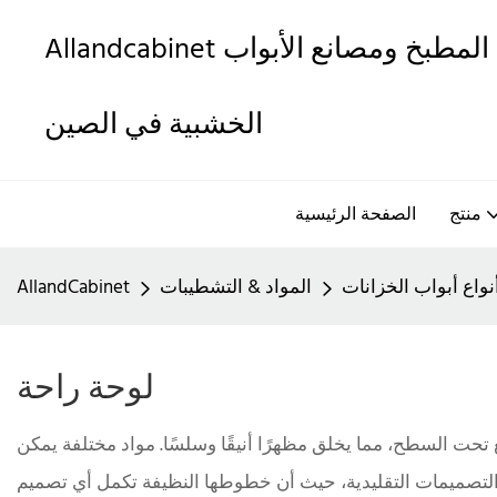
Allandcabinet هي واحدة من أفضل خزائن المطبخ ومصانع الأبواب
الخشبية في الصين
منتج
الصفحة الرئيسية
نواع أبواب الخزانات
المواد & التشطيبات
AllandCabinet
لوحة راحة
ع تحت السطح، مما يخلق مظهرًا أنيقًا وسلسًا. مواد مختلفة يمكن
يدية، حيث أن خطوطها النظيفة تكمل أي تصميمéأسلوب كور دون أن يبرز أكثر