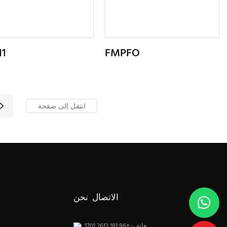
I1
FMPFO
الاتصال نحن
هاتف: +86 181 2613 1701