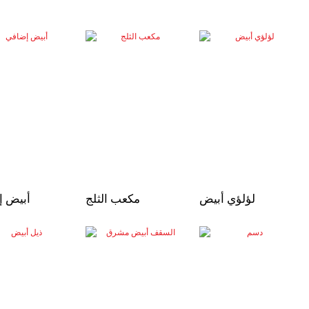
لؤلؤي أبيض
مكعب الثلج
أبيض إ