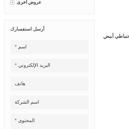
لوحة مخدد
كونترتوب حجر الكوارتز
عروض أخرى
+
كونترتوب من الرخام
مخزن
أرسل استفسارك
كونترتوب الحجر الملبد
مغسلة
تياطي أبيض
كونترتوب الجرانيت
خزانة تلفزيون
اسم
البريد الإلكتروني
هاتف
اسم الشركة
المحتوى