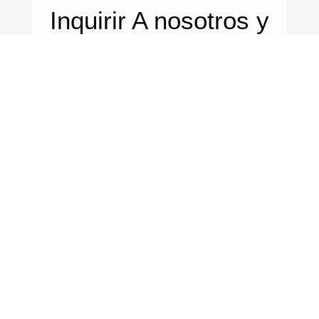
Inquirir
A nosotros
y
discute tu proyecto
GET A FREE QUOTE
Nombre
Ountry
*teléfono/whatsapp
Correo Electrónico
Tipo De Negocio