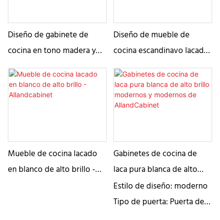
Diseño de gabinete de
Diseño de mueble de
cocina en tono madera y
cocina escandinavo lacado
lacado blanco de alto brillo
y chapado en madera-
- Allandcabinet
Allandcabinet1
Mueble de cocina lacado
Gabinetes de cocina de
en blanco de alto brillo -
laca pura blanca de alto
Allandcabinet
brillo modernos y
Estilo de diseño: moderno
modernos de
Tipo de puerta: Puerta de
AllandCabinet
losa