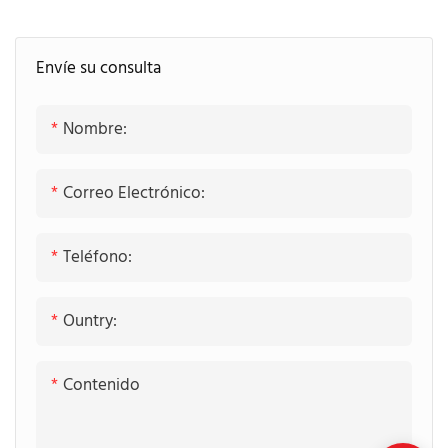
Materiales de la puerta:
MDF
Envíe su consulta
Acabado: Laca de alto
brillo
Nombre:
Construcción de carcasa:
carcasa sin marco
Correo Electrónico:
Materiales de la carcasa:
tableros de partículas
Teléfono:
Encimera: Piedra de Cuarzo
Tipo de cajón: Caja de
Ountry:
cajón de tablero de
partículas
Contenido