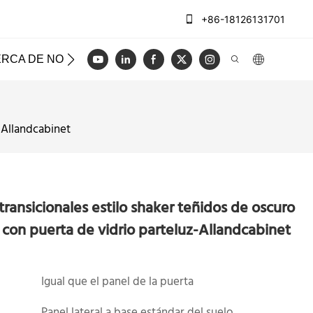
+86-18126131701
RCA DE NOSOTROS
CASOS
REGISTRO
VIDEO
-Allandcabinet
ransicionales estilo shaker teñidos de oscuro
 con puerta de vidrio parteluz-Allandcabinet
Igual que el panel de la puerta
Panel lateral a base estándar del suelo