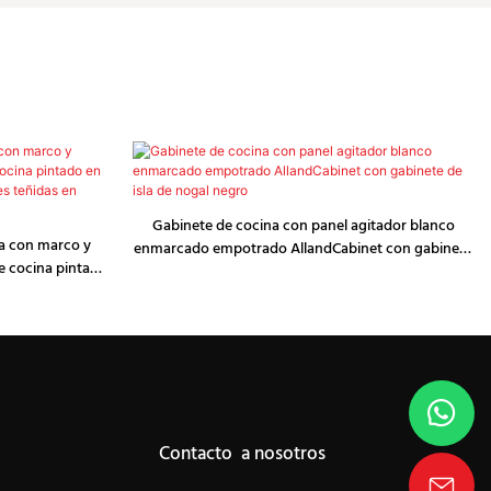
Gabinete de cocina con panel agitador blanco
na con marco y
enmarcado empotrado AllandCabinet con gabinete
e cocina pintado
de isla de nogal negro
s dobles teñidas
Contacto a nosotros