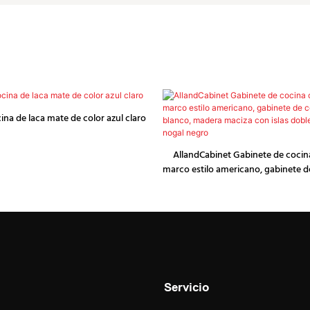
na de laca mate de color azul claro
AllandCabinet Gabinete de coci
marco estilo americano, gabinete d
en blanco, madera maciza con isla
en nogal negro
Servicio