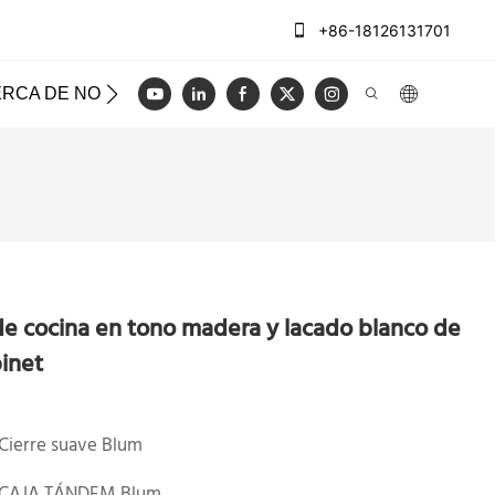
+86-18126131701
RCA DE NOSOTROS
CASOS
REGISTRO
VIDEO
e cocina en tono madera y lacado blanco de
binet
Cierre suave Blum
CAJA TÁNDEM Blum