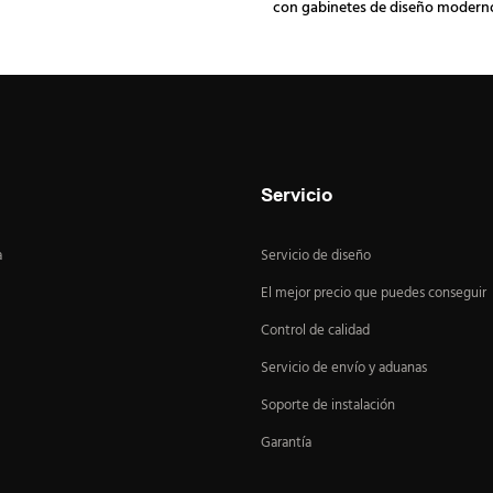
con gabinetes de diseño modern
L
lacado brillante y lami
Servicio
a
Servicio de diseño
El mejor precio que puedes conseguir
Control de calidad
Servicio de envío y aduanas
Soporte de instalación
Garantía