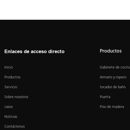
Productos
Enlaces de acceso directo
Inicio
Gabinete de cocin
Productos
Armario y ropero
Servicio
tocador de baño
Sobre nosotros
Puerta
casos
Piso de madera
Noticias
Contáctenos