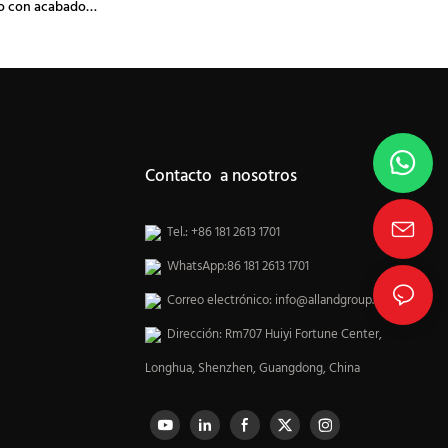
o con acabado
nado
Contacto a nosotros
Tel.: +86 181 2613 1701
WhatsApp:86 181 2613 1701
Correo electrónico:
info@allandgroup.com
Dirección: Rm707 Huiyi Fortune Center,
Longhua, Shenzhen, Guangdong, China