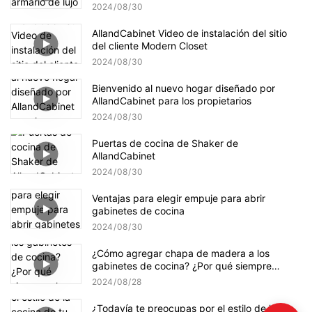
sitio del cliente
2024
08
30
AllandCabinet Video de instalación del sitio
del cliente Modern Closet
2024
08
30
Bienvenido al nuevo hogar diseñado por
AllandCabinet para los propietarios
2024
08
30
Puertas de cocina de Shaker de
AllandCabinet
2024
08
30
Ventajas para elegir empuje para abrir
gabinetes de cocina
2024
08
30
¿Cómo agregar chapa de madera a los
gabinetes de cocina? ¿Por qué siempre
chapa en ambos lados de un sustrato?
2024
08
28
¿Todavía te preocupas por el estilo de la