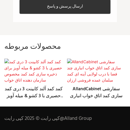
ارسال پرسش و پاسخ
محصولات مربوطه
AllandCabinet سفارشی
کمد کمد آلند کابینت 3 دری کمد
سازی کمد اتاق خواب انباری
حصیری با 3 کشو & میله آویز
چند فضا با درب لولایی آینه ای
برای ذخیره سازی کمد کمد
کمد مبلمان عمده فروشی
مخصوص سازمان دهنده اتاق
ارزان
خواب
کپی رایت © 2025 کپی رایت@Alland Group