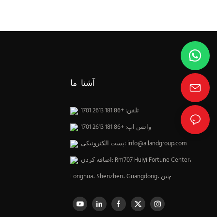
آشنا ما
تلفن: +86 181 2613 1701
واتس اپ: +86 181 2613 1701
info@allandgroup.com
پست الکترونیکی:
اضافه کردن: Rm707 Huiyi Fortune Center،
Longhua، Shenzhen، Guangdong، چین