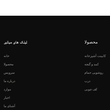
محصولا
لینک های میانبر
کابینت آشپزخانه
خانه
کمد و گنجه
محصولا
روشویی حمام
سرویس
درب
درباره ما
کف چوبی
موارد
اخبار
آشنای ما