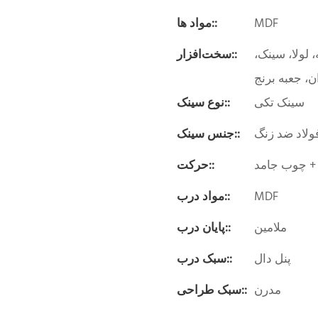
MDF
مواد ها::
لولا، سینک،
سخت‌افزار::
سینک تکی
نوع سینک::
ولاد ضد زنگ
جنس سینک::
+ چوب جامد
حرکت::
MDF
مواد درب::
ملامین
پایان درب::
پنل دال
سبک درب::
مدرن
سبک طراحی::