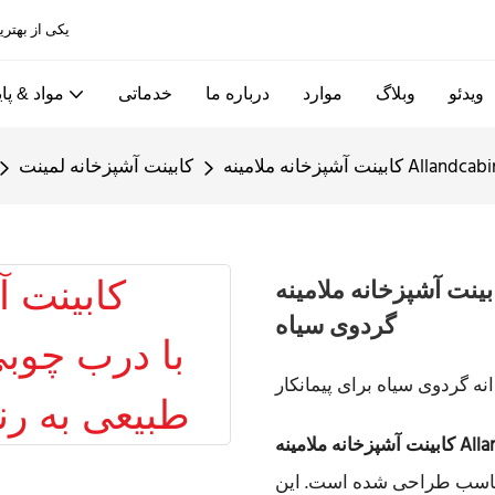
Allandcabinet یکی از بهترین کابینت های آشپزخانه و کارخانه های درب چوبی در چین است
ویدئو
وبلاگ
موارد
درباره ما
خدماتی
مواد & پای
کابینت آشپزخانه لمینت
ت آشپزخانه ملامینه Allandcabine با درب چوبی طبیعی به رنگ
گردوی سیاه
ه گردوی سیاه برای پیمانکار
 مناسب طراحی شده است. این