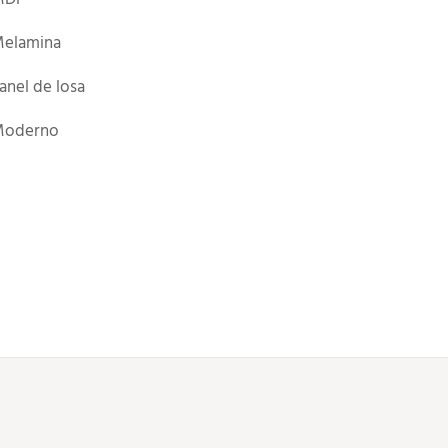
elamina
anel de losa
oderno