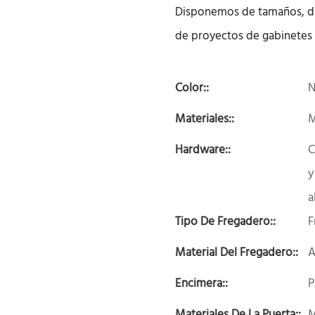
Disponemos de tamaños, di
de proyectos de gabinetes 
Color::
N
Materiales::
Hardware::
C
y
a
Tipo De Fregadero::
F
Material Del Fregadero::
A
Encimera::
P
Materiales De La Puerta::