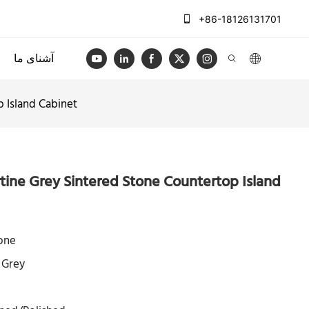
+86-18126131701
آشنای ما
 Island Cabinet
tine Grey Sintered Stone Countertop Island
one
 Grey