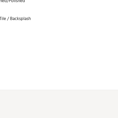
ned/Polished
ile / Backsplash