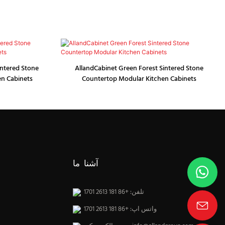
intered Stone
AllandCabinet Green Forest Sintered Stone
en Cabinets
Countertop Modular Kitchen Cabinets
آشنا ما
تلفن: +86 181 2613 1701
واتس اپ: +86 181 2613 1701