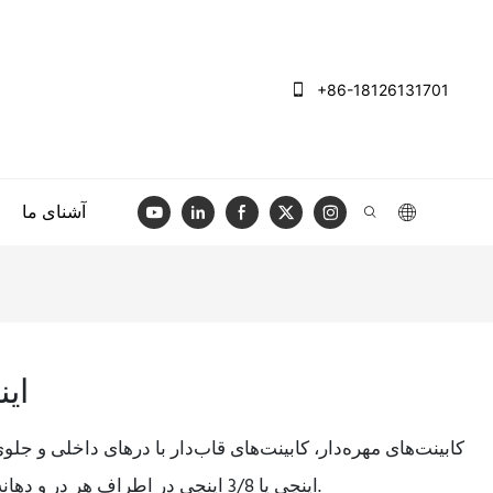
+86-18126131701
آشنای ما
ای
اینچی یا 3/8 اینچی در اطراف هر در و دهانه کشو هستند. ظاهری متفاوت ایجاد می کند.