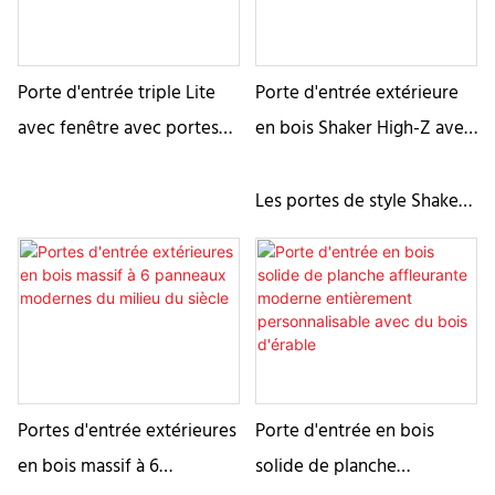
Porte d'entrée triple Lite
Porte d'entrée extérieure
avec fenêtre avec portes
en bois Shaker High-Z avec
extérieures en bois de
design de ferme
chêne blanc
Les portes de style Shaker
comportent des panneaux
encastrés entourés de
planches de bois qui se
rejoignent à des angles de
90 degrés. Nous avons
ajouté un renfort en Z
Portes d'entrée extérieures
Porte d'entrée en bois
rappelant une porte de
en bois massif à 6
solide de planche
grange ou d'écurie, pour lui