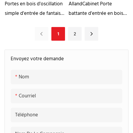
Portes en bois d'oscillation
AllandCabinet Porte
simple d'entrée de fantaisie
battante d'entrée en bois
de style vintage pour la
massif Chêne naturel Porte
maison
de sécurité à double
1
2
battant
Envoyez votre demande
Nom
Courriel
Téléphone