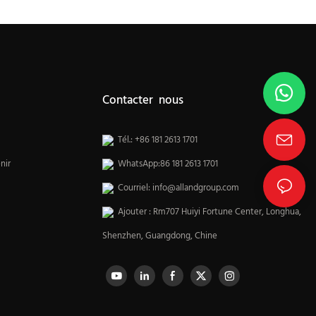
Contacter nous
Tél.: +86 181 2613 1701
nir
WhatsApp:86 181 2613 1701
Courriel:
info@allandgroup.com
Ajouter : Rm707 Huiyi Fortune Center, Longhua,
Shenzhen, Guangdong, Chine