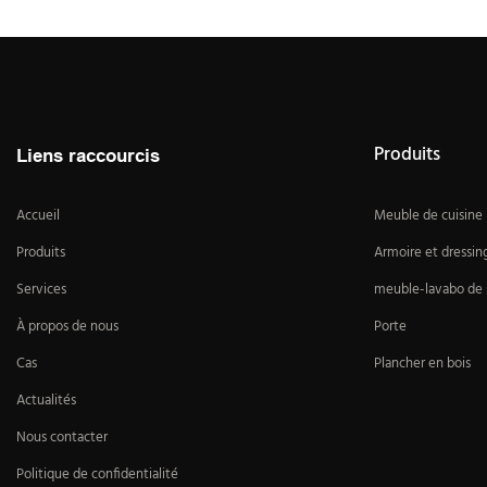
Produits
Liens raccourcis
Accueil
Meuble de cuisine
Produits
Armoire et dressin
Services
meuble-lavabo de s
À propos de nous
Porte
Cas
Plancher en bois
Actualités
Nous contacter
Politique de confidentialité