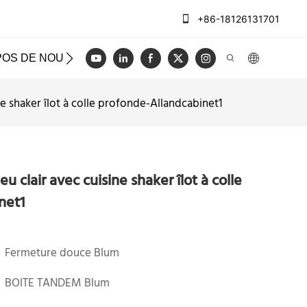
+86-18126131701
POS DE NOUS
CAS
BLOG
VIDÉO
NOUS CON
ne shaker îlot à colle profonde-Allandcabinet1
u clair avec cuisine shaker îlot à colle
net1
Fermeture douce Blum
BOITE TANDEM Blum