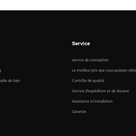
Service
service de conception
g
Le meilleur prix que vous puissiez obte
alle de bain
Contrôle de qualité
Service d'expédition et de douane
Assistance à l'installation
Garantie