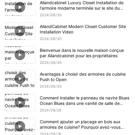
Allandcabinet Luxury Closet Installation de
l'armoire moderne terminée sur le site du
client
2024
08
30
AllandCabinet Modern Closet Customer Site
Installation Video
2024
08
30
Bienvenue dans la nouvelle maison conçue
par Allandcabinet pour les propriétaires
2024
08
30
Avantages à choisir des armoires de cuisine
Push to Open
2024
08
30
Comment installer le panneau de navire Blues
Ocean Blues dans une vanité de salle de
bain？
2024
08
28
Comment ajouter un placage en bois aux
armoires de cuisine? Pourquoi avez-vous
toujours un placage des deux côtés d'un
2024
08
28