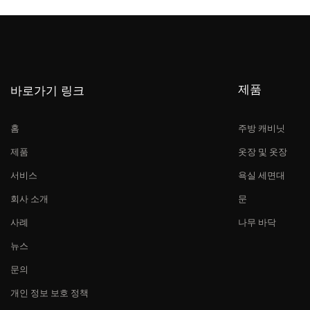
제품
바로가기 링크
홈
주방 캐비닛
제품
옷장 및 옷장
서비스
욕실 세면대
회사 소개
문
사례
나무 바닥
뉴스
문의
개인 정보 보호 정책