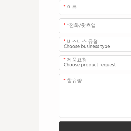
이름
*전화/왓츠앱
비즈니스 유형
제품요청
함유량