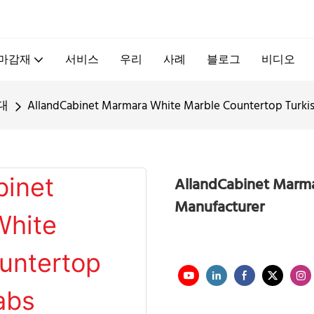
.
 마감재
서비스
우리
사례
블로그
비디오
대
AllandCabinet Marmara White Marble Countertop Turkis
AllandCabinet Marma
Manufacturer