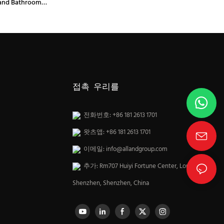
 and Bathroom
접촉 우리를
전화번호: +86 181 2613 1701
왓츠앱: +86 181 2613 1701
이메일:
info@allandgroup.com
추가: Rm707 Huiyi Fortune Center, Longhua,
Shenzhen, Shenzhen, China