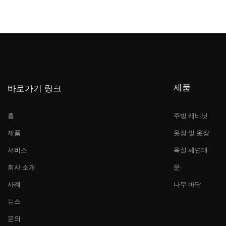
제품
바로가기 링크
홈
주방 캐비닛
제품
옷장 및 옷장
서비스
욕실 세면대
회사 소개
문
사례
나무 바닥
뉴스
문의