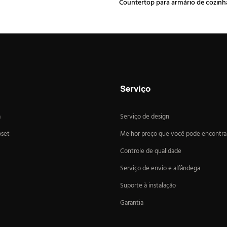
Countertop para armário de cozinh
de penteadeira de ban
Serviço
a
Serviço de design
oset
Melhor preço que você pode encontra
Controle de qualidade
Serviço de envio e alfândega
Suporte à instalação
Garantia