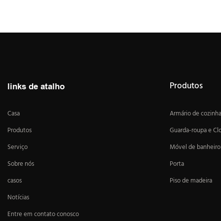
Produtos
links de atalho
Casa
Armário de cozinh
Produtos
Guarda-roupa e Cl
Serviço
Móvel de banheiro
Sobre nós
Porta
casos
Piso de madeira
Notícias
Entre em contato conosco