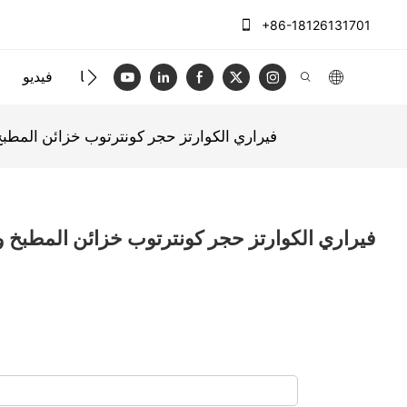
+86-18126131701
الاتصال بنا
فيديو
AllandCabinet فيراري الكوارتز حجر كونترتوب خزائن