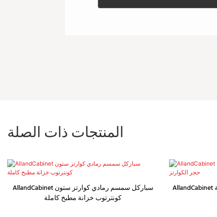
المنتجات ذات الصلة
AllandCabinet خزائن أثاث المطبخ الفاخرة المصنوعة
AllandCabinet سباركل سمسم رمادي كوارتز ستون
كونترتوب خزانة مطبخ كاملة