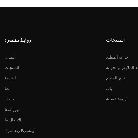
المنتجات
روابط مختصرة
خزانة المطبخ
المنزل
ة الملابس والخزانة
المنتجات
غرور الحمام
الخدمة
باب
عنا
أرضية خشبية
حالات
نيوزأسفا
الاتصال بنا
Pريفاسي Pأوليسي