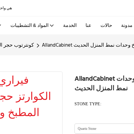
Allandcabinet هي واحدة من أفضل خزائن المطبخ ومصانع الأبواب الخشبية في الصين
مدونة
حالات
عنا
الخدمة
المواد & التشطيبات
 المطبخ وحدات نمط المنزل الحديث
كونترتوب حجر ال
AllandCabinet فيراري الكوارتز حجر كونترتوب خزائن المطبخ وحدات
نمط المنزل الحديث
STONE TYPE: