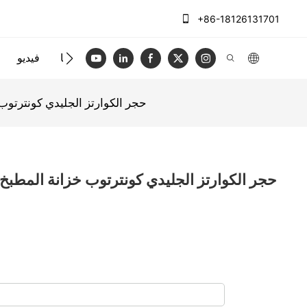
+86-18126131701
الاتصال بنا
فيديو
AllandCabinet حجر الكوارتز الجليدي كو