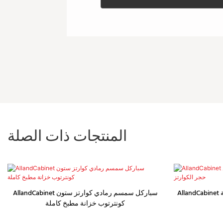
المنتجات ذات الصلة
AllandCabinet خزائن أثاث المطبخ الفاخرة المصنوعة
AllandCabinet سباركل سمسم رمادي كوارتز ستون
كونترتوب خزانة مطبخ كاملة