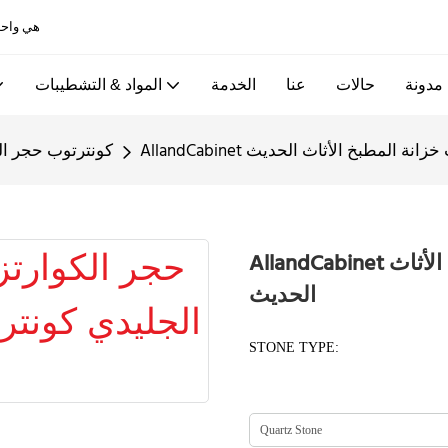
Allandcabinet هي واحدة من أفضل خزائن المطبخ ومصانع الأبواب الخشبية في الصين
مدونة
حالات
عنا
الخدمة
المواد & التشطيبات
نترتوب خزانة المطبخ الأثاث الحديث
كونترتوب حجر ال
AllandCabinet حجر الكوارتز الجليدي كونترتوب خزانة المطبخ الأثاث
الحديث
STONE TYPE: