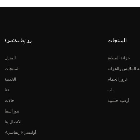
المنتجات
روابط مختصرة
خزانة المطبخ
المنزل
ة الملابس والخزانة
المنتجات
غرور الحمام
الخدمة
باب
عنا
أرضية خشبية
حالات
نيوزأسفا
الاتصال بنا
Pريفاسي Pأوليسي