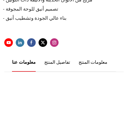
- مزيج من الألوان الحديثة والأنيقة ذات اللونين
- تصميم أنيق للوحة المجوفة
- بناء عالي الجودة وتشطيب أنيق
معلومات المنتج
تفاصيل المنتج
معلومات عنا
الذين يحتاجون إلى مواد بناء
Allandcabinet
نحن نخدم الآلاف من العملاء من جميع أنحاء
العالم. سواء كنت تقوم ببناء التجديد أو التزويد ،
فإن مواد البناء لدينا تضمن المتانة والأناقة