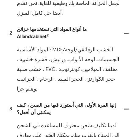
لجعل الخزانة الخاصة بك وظيفية للغاية. نحن نقدم
أيضا حل كامل المنزل.
ما أنواع المواد التي تستخدمها خزائن
2
Allandcabinet؟
المواد الأساسية: MDF/الخشب الرقائقي/لوحة
الجسيمات. لوحة الأبواب: ورنيش ، قشرة خشبية ،
خشب صلبة ، PVC ، مغلفة ، الميلامين. كونترتوب:
حجر الكوارتز ، الحجر الملبد ، الرخام ، الجرانيت
وهلم جرا.
إنها المرة الأولى التي أستورد فيها من الصين ، كيف
3
يمكنني أن أفعل؟
لدينا تكليف شحن محترف للمساعدة في الشحن
إلى الميناء بالقرب منك. يمكنك العثور على معادف