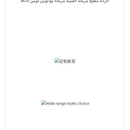
وفر الوقت
قضاء وقت أقل بنسبة 40 ٪ في البحث عن مواد من
المستهلك العادي ، حتى تتمكن من التركيز على الأشياء
المهمة.
التخصيص
جميع موادنا قابلة للتخصيص.
اختيار أنماط نطاق واسع النطاق
من التصميم الحديث إلى التقليدي ، من المواد المعاصرة