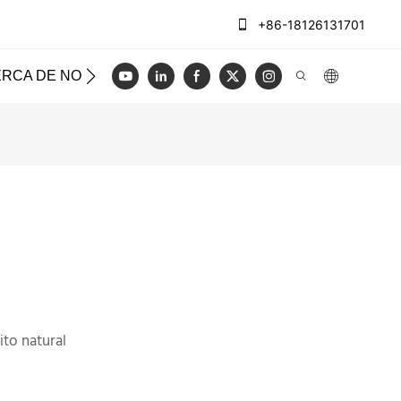
+86-18126131701
RCA DE NOSOTROS
CASOS
REGISTRO
VIDEO
ito natural