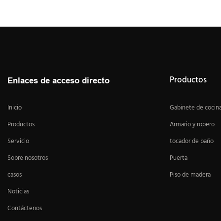
island stone countertop
de co
Productos
Enlaces de acceso directo
Inicio
Gabinete de cocin
Productos
Armario y ropero
Servicio
tocador de baño
Sobre nosotros
Puerta
casos
Piso de madera
Noticias
Contáctenos