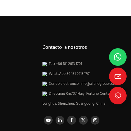
piedra, encimera
Made for Kitchen Cabinet Island Stone Countertop
Contacto a nosotros
Tel.: +86 181 2613 1701
WhatsApp:86 181 2613 1701
Correo electrónico:
info@allandgroup.com
Dirección: Rm707 Huiyi Fortune Center,
Longhua, Shenzhen, Guangdong, China