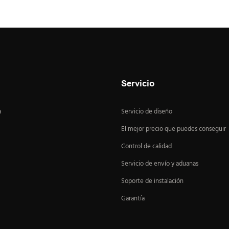
cina, encimera de piedra
para gabinetes de cocina, isla de 
Servicio
a
Servicio de diseño
El mejor precio que puedes conseguir
Control de calidad
Servicio de envío y aduanas
Soporte de instalación
Garantía