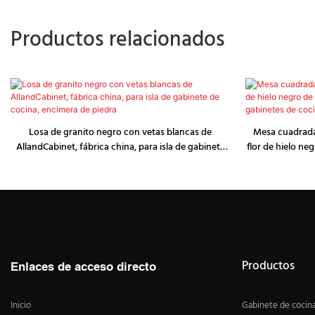
Productos relacionados
Losa de granito negro con vetas blancas de
Mesa cuadrada
AllandCabinet, fábrica china, para isla de gabinete
flor de hielo ne
de cocina, encimera de piedra
para gabinetes 
Productos
Enlaces de acceso directo
Inicio
Gabinete de cocin