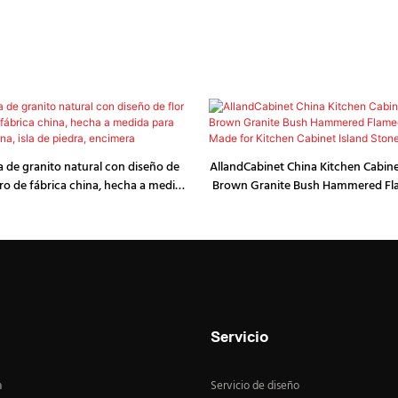
 de granito natural con diseño de
AllandCabinet China Kitchen Cabine
gro de fábrica china, hecha a medida
Brown Granite Bush Hammered Fl
de cocina, isla de piedra, encimera
Made for Kitchen Cabinet Island S
Servicio
a
Servicio de diseño