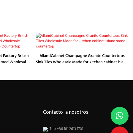
t Factory British
AllandCabinet Champagne Granite Countertops
amed Wholesale
Sink Tiles Wholesale Made for kitchen cabinet island
tone Countertop
stone countertop
Contacto a nosotros
Tel.: +86 181 2613 1701