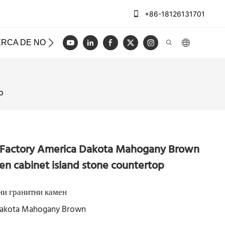
+86-18126131701
RCA DE NOSOTROS
CASOS
REGISTRO
VIDEO
p
 Factory America Dakota Mahogany Brown
hen cabinet island stone countertop
 гранитни камен
akota Mahogany Brown