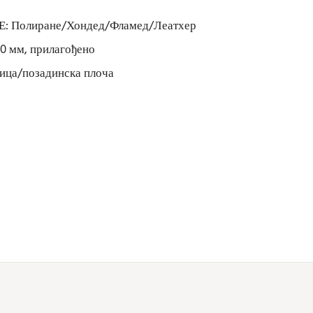
Полиране/Хондед/Фламед/Леатхер
20 мм, прилагођено
ца/позадинска плоча