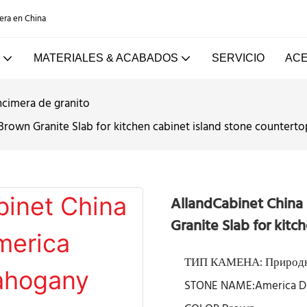
dera en China
MATERIALES & ACABADOS
SERVICIO
ACE
ncimera de granito
own Granite Slab for kitchen cabinet island stone counterto
AllandCabinet China
Granite Slab for kitc
ТИП КАМЕНА: Природни
STONE NAME:America D