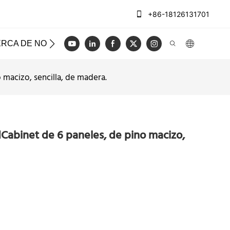
+86-18126131701
RCA DE NOSOTROS
CASOS
REGISTRO
VIDEO
 macizo, sencilla, de madera.
dCabinet de 6 paneles, de pino macizo,