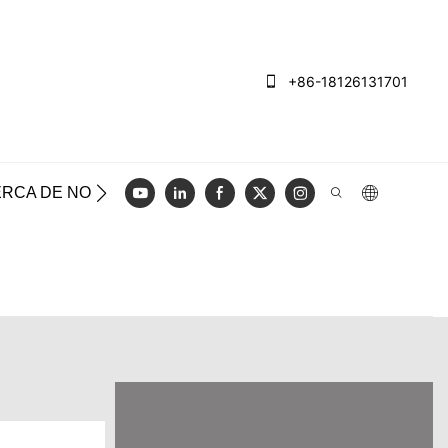
+86-18126131701
RCA DE NOSOTROS
CASOS
REGISTRO
VIDEO