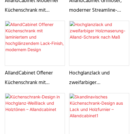
AllandCabinet Moderner
AllandCabinet Griffloser,
Küchenschrank mit
moderner Streamline-
Hochglanzlack und
Küchenschrank,
Plattenpaneel
hochglänzend lackiert, mit
L-förmiger Insel
AllandCabinet Offener
Hochglanzlack und
Küchenschrank mit
zweifarbiger
laminiertem und
Holzmaserung-Alland-
hochglänzendem Lack-
Schrank nach Maß
Finish, modernem Design