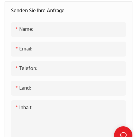
Korpuskonstruktion:
Senden Sie Ihre Anfrage
Rahmenloser Korpus
Korpusmaterialien:
Name:
Spanplatte
Arbeitsplatte: Quarzstein
Email:
Schubladentyp:
Schubladenbox aus
Telefon:
Spanplatte
Land:
Inhalt