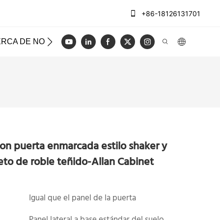
+86-18126131701
RCA DE NOSOTROS
CASOS
REGISTRO
VIDEO
on puerta enmarcada estilo shaker y
to de roble teñido-Allan Cabinet
Igual que el panel de la puerta
Panel lateral a base estándar del suelo