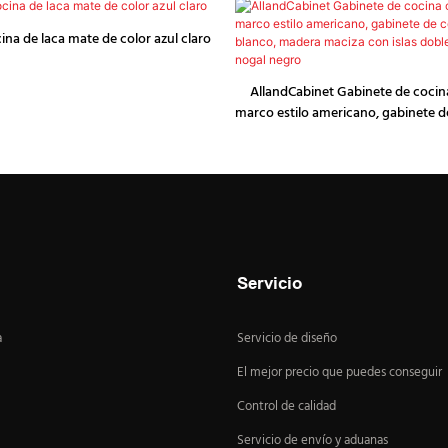
na de laca mate de color azul claro
AllandCabinet Gabinete de coci
marco estilo americano, gabinete d
en blanco, madera maciza con isla
en nogal negro
Servicio
a
Servicio de diseño
El mejor precio que puedes conseguir
Control de calidad
Servicio de envío y aduanas