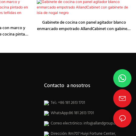
Gabinete de cocina con panel agitador blanco
na con marco y
enmarcado empotrado AllandCabinet con gabinete
e cocina pintado
de isla de nogal negro
s dobles teñidas
Contacto a nosotros
Tel.: +86 181 2613 1701
WhatsApp:86 181 2613 1701
Correo electrónico:
info@allandgroup.com
Dirección: Rm707 Huiyi Fortune Center,