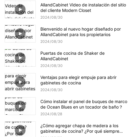
AllandCabinet Video de instalación del sitio
del cliente Modern Closet
2024
08
30
Bienvenido al nuevo hogar diseñado por
AllandCabinet para los propietarios
2024
08
30
Puertas de cocina de Shaker de
AllandCabinet
2024
08
30
Ventajas para elegir empuje para abrir
gabinetes de cocina
2024
08
30
Cómo instalar el panel de buques de marco
de Ocean Blues en un tocador de baño？
2024
08
28
¿Cómo agregar chapa de madera a los
gabinetes de cocina? ¿Por qué siempre
chapa en ambos lados de un sustrato?