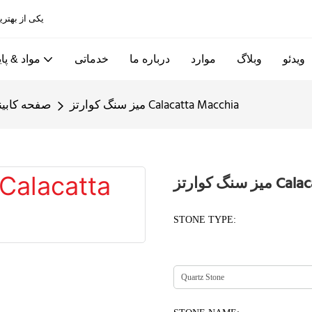
Allandcabinet یکی از بهترین کابینت های آشپزخانه و کارخانه های درب چوبی در چین است
ویدئو
وبلاگ
موارد
درباره ما
خدماتی
مواد & پای
میز سنگ کوارتز Calacatta Macchia
صفحه کابین
Calacatta 
STONE TYPE: