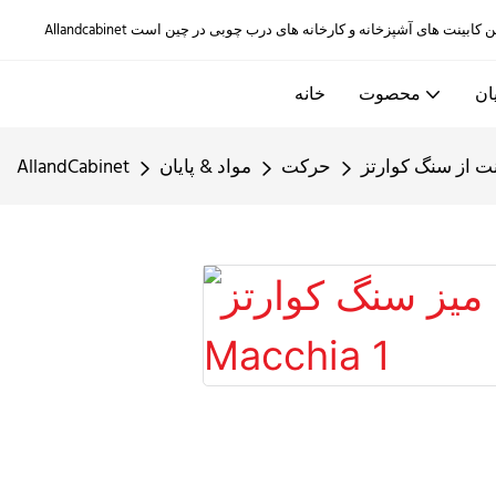
ان
محصوت
خانه
ت از سنگ کوارتز
حرکت
مواد & پایان
AllandCabinet